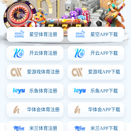
包括您在注册或使用服务过程中提供的个人信息，以及
设备参数、访问行为、位置信息等技术数据。
3. 信息使用目的
所收集的信息将主要用于识别用户身份、提供bet怎么样
平台服务、保障系统安全，并对内容体验进行持续优
化。
4. 信息保护与存储
您的数据将被加密存储于中国大陆地区的服务器，并通
过访问权限管理、多层防护系统等方式避免泄露与误
用。