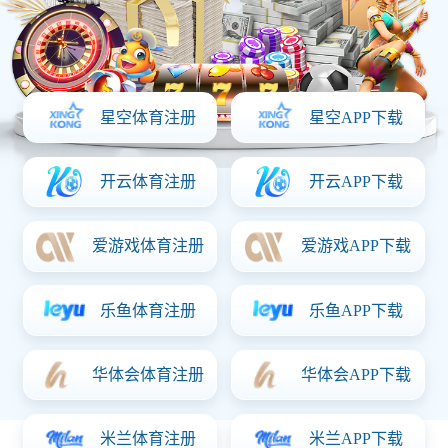
手机App
网页版
29分逆转！尼克斯总决赛G4上演历
史级翻盘 3比1领先马刺
2026-06-12 16:00
41 次阅读
首页
/
体育新闻
北京时间6月13日，NBA总决赛第四战在纽约麦迪逊