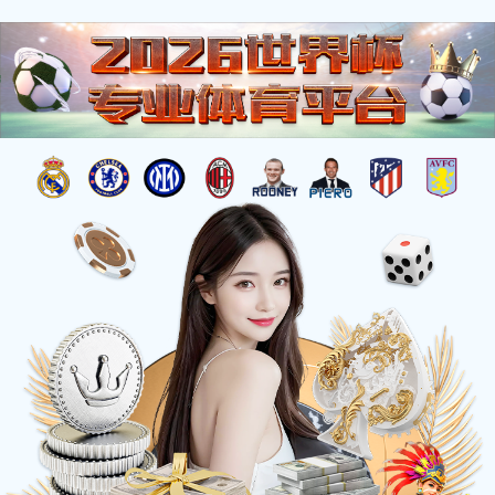
注册入口
bet怎么样
APP与网页版入口
｜畅享全球体育赛事与数据服
务
欢迎访问
bet怎么样
，提供全面覆盖足球、篮
球、电竞等项目的赛事资讯与数据内容， 支持
APP下载
与
网页使用
，每日同步更新千场比
赛，聚焦热门体育内容， 助您轻松获取赛事动
态，掌握比赛节奏。